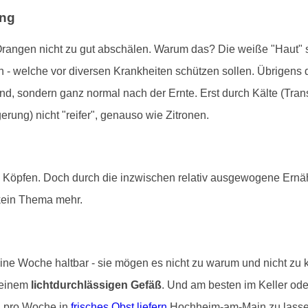
ung
rangen nicht zu gut abschälen. Warum das? Die weiße "Haut" s
 - welche vor diversen Krankheiten schützen sollen. Übrigens
sind, sondern ganz normal nach der Ernte. Erst durch Kälte (Trans
ung) nicht "reifer", genauso wie Zitronen.
n Köpfen. Doch durch die inzwischen relativ ausgewogene Ernä
kein Thema mehr.
ine Woche haltbar - sie mögen es nicht zu warum und nicht zu 
 einem
lichtdurchlässigen Gefäß
. Und am besten im Keller od
al pro Woche in
frisches Obst liefern
Hochheim-am-Main zu lasse