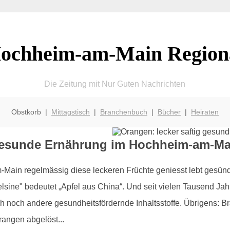
ochheim-am-Main Region
Die Zeitung mit Nur Guten Nachrichten
Obstkorb |
Mittagstisch
|
Branchenbuch
|
Bücher
|
Heiraten
 gesunde Ernährung im Hochheim-am-Ma
Main regelmässig diese leckeren Früchte geniesst lebt gesünd
sine" bedeutet „Apfel aus China“. Und seit vielen Tausend Jahr
ch noch andere gesundheitsfördernde Inhaltsstoffe. Übrigens: 
angen abgelöst...